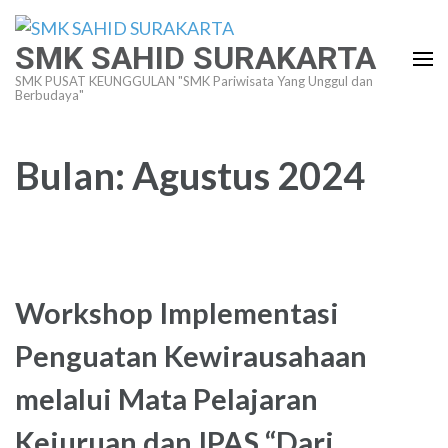
Lompat
ke
SMK SAHID SURAKARTA
konten
SMK PUSAT KEUNGGULAN "SMK Pariwisata Yang Unggul dan
(Tekan
Berbudaya"
Enter)
Bulan:
Agustus 2024
Workshop Implementasi
Penguatan Kewirausahaan
melalui Mata Pelajaran
Kejuruan dan IPAS “Dari