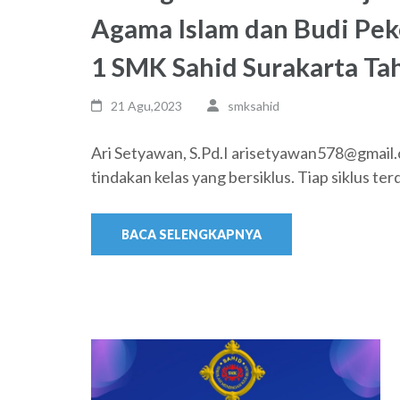
Agama Islam dan Budi Peke
1 SMK Sahid Surakarta Ta
21 Agu,2023
smksahid
Ari Setyawan, S.Pd.I arisetyawan578@gmail.c
tindakan kelas yang bersiklus. Tiap siklus ter
BACA SELENGKAPNYA