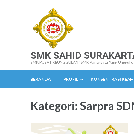
Lompat
ke
konten
(Tekan
Enter)
SMK SAHID SURAKART
SMK PUSAT KEUNGGULAN "SMK Pariwisata Yang Unggul d
BERANDA
PROFIL
KONSENTRASI KEAH
Kategori:
Sarpra S