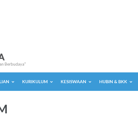
A
an Berbudaya"
LIAN
KURIKULUM
KESISWAAN
HUBIN & BKK
DM