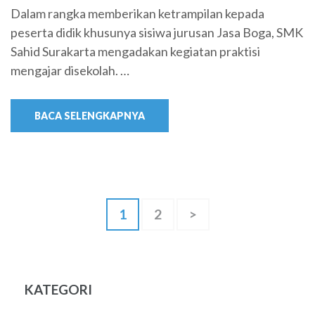
Dalam rangka memberikan ketrampilan kepada
peserta didik khusunya sisiwa jurusan Jasa Boga, SMK
Sahid Surakarta mengadakan kegiatan praktisi
mengajar disekolah. …
BACA SELENGKAPNYA
Paginasi
Halaman
Halaman
1
2
>
pos
KATEGORI