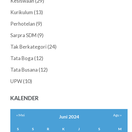
(29)
Kesiswaan
(13)
Kurikulum
(9)
Perhotelan
(9)
Sarpra SDM
(24)
Tak Berkategori
(12)
Tata Boga
(12)
Tata Busana
(10)
UPW
KALENDER
« Mei
Agu »
Juni 2024
S
S
R
K
J
S
M