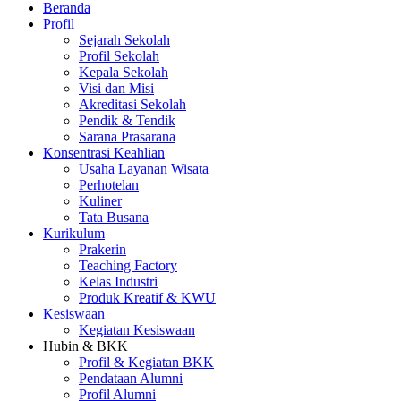
Beranda
Profil
Sejarah Sekolah
Profil Sekolah
Kepala Sekolah
Visi dan Misi
Akreditasi Sekolah
Pendik & Tendik
Sarana Prasarana
Konsentrasi Keahlian
Usaha Layanan Wisata
Perhotelan
Kuliner
Tata Busana
Kurikulum
Prakerin
Teaching Factory
Kelas Industri
Produk Kreatif & KWU
Kesiswaan
Kegiatan Kesiswaan
Hubin & BKK
Profil & Kegiatan BKK
Pendataan Alumni
Profil Alumni