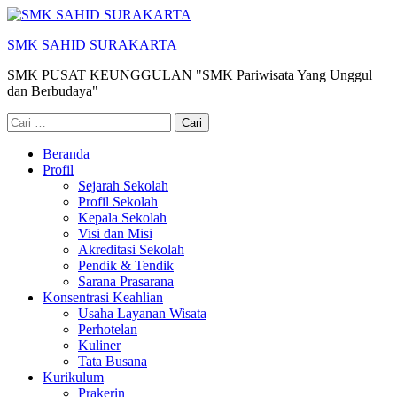
Lompat
ke
SMK SAHID SURAKARTA
konten
(Tekan
SMK PUSAT KEUNGGULAN "SMK Pariwisata Yang Unggul
Enter)
dan Berbudaya"
Cari
untuk:
Beranda
Profil
Sejarah Sekolah
Profil Sekolah
Kepala Sekolah
Visi dan Misi
Akreditasi Sekolah
Pendik & Tendik
Sarana Prasarana
Konsentrasi Keahlian
Usaha Layanan Wisata
Perhotelan
Kuliner
Tata Busana
Kurikulum
Prakerin