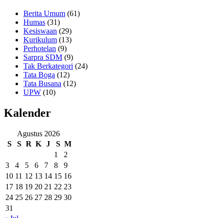
Berita Umum
(61)
Humas
(31)
Kesiswaan
(29)
Kurikulum
(13)
Perhotelan
(9)
Sarpra SDM
(9)
Tak Berkategori
(24)
Tata Boga
(12)
Tata Busana
(12)
UPW
(10)
Kalender
Agustus 2026
S
S
R
K
J
S
M
1
2
3
4
5
6
7
8
9
10
11
12
13
14
15
16
17
18
19
20
21
22
23
24
25
26
27
28
29
30
31