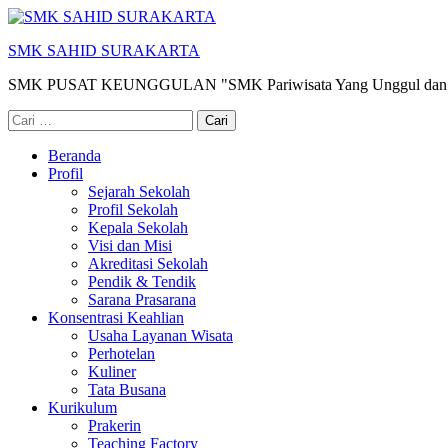
Lompat
ke
SMK SAHID SURAKARTA
konten
(Tekan
SMK PUSAT KEUNGGULAN "SMK Pariwisata Yang Unggul dan 
Enter)
Cari
untuk:
Beranda
Profil
Sejarah Sekolah
Profil Sekolah
Kepala Sekolah
Visi dan Misi
Akreditasi Sekolah
Pendik & Tendik
Sarana Prasarana
Konsentrasi Keahlian
Usaha Layanan Wisata
Perhotelan
Kuliner
Tata Busana
Kurikulum
Prakerin
Teaching Factory