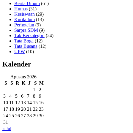
Berita Umum
(61)
Humas
(31)
Kesiswaan
(29)
Kurikulum
(13)
Perhotelan
(9)
Sarpra SDM
(9)
Tak Berkategori
(24)
Tata Boga
(12)
Tata Busana
(12)
UPW
(10)
Kalender
Agustus 2026
S
S
R
K
J
S
M
1
2
3
4
5
6
7
8
9
10
11
12
13
14
15
16
17
18
19
20
21
22
23
24
25
26
27
28
29
30
31
« Jul