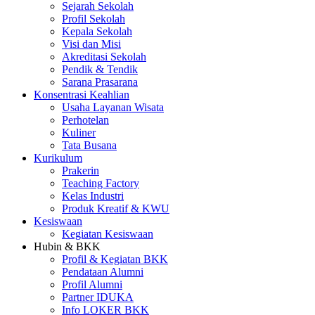
Sejarah Sekolah
Profil Sekolah
Kepala Sekolah
Visi dan Misi
Akreditasi Sekolah
Pendik & Tendik
Sarana Prasarana
Konsentrasi Keahlian
Usaha Layanan Wisata
Perhotelan
Kuliner
Tata Busana
Kurikulum
Prakerin
Teaching Factory
Kelas Industri
Produk Kreatif & KWU
Kesiswaan
Kegiatan Kesiswaan
Hubin & BKK
Profil & Kegiatan BKK
Pendataan Alumni
Profil Alumni
Partner IDUKA
Info LOKER BKK