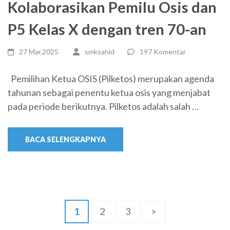
Kolaborasikan Pemilu Osis dan
P5 Kelas X dengan tren 70-an
27 Mar,2025
smksahid
197 Komentar
Pemilihan Ketua OSIS (Pilketos) merupakan agenda
tahunan sebagai penentu ketua osis yang menjabat
pada periode berikutnya. Pilketos adalah salah …
BACA SELENGKAPNYA
Paginasi
Halaman
Halaman
Halaman
1
2
3
>
pos