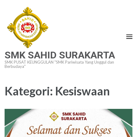
Lompat
ke
konten
(Tekan
Enter)
SMK SAHID SURAKARTA
SMK PUSAT KEUNGGULAN "SMK Pariwisata Yang Unggul dan
Berbudaya"
Kategori:
Kesiswaan