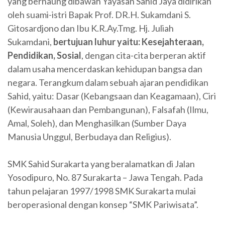
yang bernaung dibawah Yayasan Sahid Jaya didirikan
oleh suami-istri Bapak Prof. DR.H. Sukamdani S.
Gitosardjono dan Ibu K.R.Ay.Tmg. Hj. Juliah
Sukamdani,
bertujuan luhur yaitu: Kesejahteraan,
Pendidikan, Sosial
, dengan cita-cita berperan aktif
dalam usaha mencerdaskan kehidupan bangsa dan
negara. Terangkum dalam sebuah ajaran pendidikan
Sahid, yaitu: Dasar (Kebangsaan dan Keagamaan), Ciri
(Kewirausahaan dan Pembangunan), Falsafah (Ilmu,
Amal, Soleh), dan Menghasilkan (Sumber Daya
Manusia Unggul, Berbudaya dan Religius).
SMK Sahid Surakarta yang beralamatkan di Jalan
Yosodipuro, No. 87 Surakarta – Jawa Tengah. Pada
tahun pelajaran 1997/1998 SMK Surakarta mulai
beroperasional dengan konsep “SMK Pariwisata”.