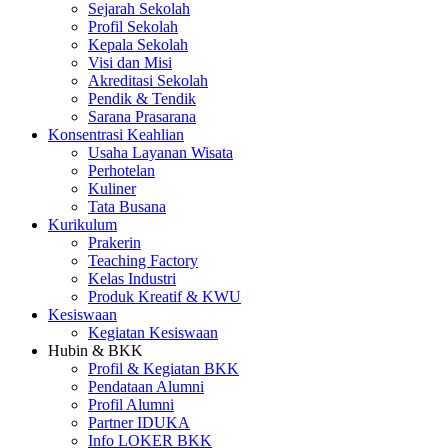
Sejarah Sekolah
Profil Sekolah
Kepala Sekolah
Visi dan Misi
Akreditasi Sekolah
Pendik & Tendik
Sarana Prasarana
Konsentrasi Keahlian
Usaha Layanan Wisata
Perhotelan
Kuliner
Tata Busana
Kurikulum
Prakerin
Teaching Factory
Kelas Industri
Produk Kreatif & KWU
Kesiswaan
Kegiatan Kesiswaan
Hubin & BKK
Profil & Kegiatan BKK
Pendataan Alumni
Profil Alumni
Partner IDUKA
Info LOKER BKK