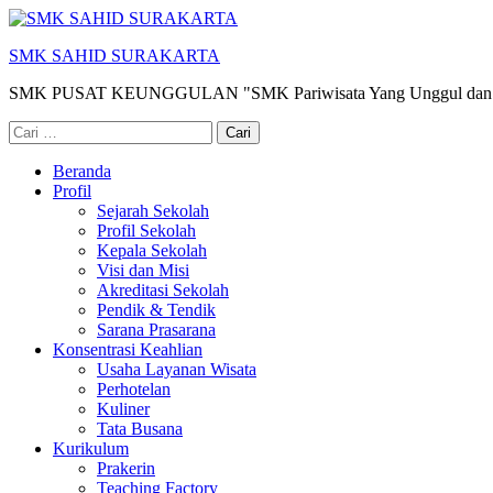
Lompat
ke
SMK SAHID SURAKARTA
konten
(Tekan
SMK PUSAT KEUNGGULAN "SMK Pariwisata Yang Unggul dan 
Enter)
Cari
untuk:
Beranda
Profil
Sejarah Sekolah
Profil Sekolah
Kepala Sekolah
Visi dan Misi
Akreditasi Sekolah
Pendik & Tendik
Sarana Prasarana
Konsentrasi Keahlian
Usaha Layanan Wisata
Perhotelan
Kuliner
Tata Busana
Kurikulum
Prakerin
Teaching Factory