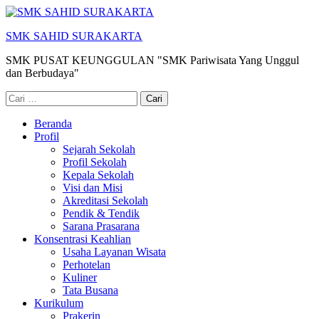
Lompat
ke
SMK SAHID SURAKARTA
konten
(Tekan
SMK PUSAT KEUNGGULAN "SMK Pariwisata Yang Unggul
Enter)
dan Berbudaya"
Cari
untuk:
Beranda
Profil
Sejarah Sekolah
Profil Sekolah
Kepala Sekolah
Visi dan Misi
Akreditasi Sekolah
Pendik & Tendik
Sarana Prasarana
Konsentrasi Keahlian
Usaha Layanan Wisata
Perhotelan
Kuliner
Tata Busana
Kurikulum
Prakerin