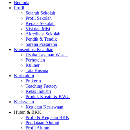
Beranda
Profil
Sejarah Sekolah
Profil Sekolah
Kepala Sekolah
Visi dan Misi
Akreditasi Sekolah
Pendik & Tendik
Sarana Prasarana
Konsentrasi Keahlian
Usaha Layanan Wisata
Perhotelan
Kuliner
Tata Busana
Kurikulum
Prakerin
Teaching Factory
Kelas Industri
Produk Kreatif & KWU
Kesiswaan
Kegiatan Kesiswaan
Hubin & BKK
Profil & Kegiatan BKK
Pendataan Alumni
Profil Alumni