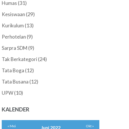
(31)
Humas
(29)
Kesiswaan
(13)
Kurikulum
(9)
Perhotelan
(9)
Sarpra SDM
(24)
Tak Berkategori
(12)
Tata Boga
(12)
Tata Busana
(10)
UPW
KALENDER
« Mei
Okt »
Juni 2022