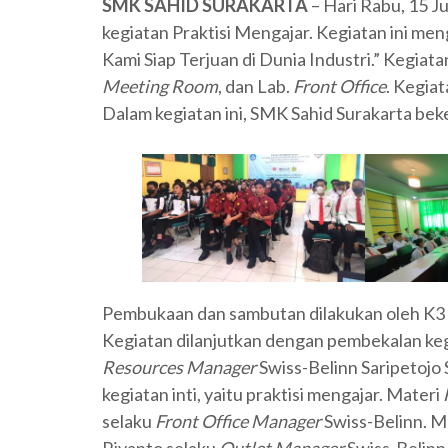
SMK SAHID SURAKARTA
– Hari Rabu, 15 J
kegiatan Praktisi Mengajar. Kegiatan ini me
Kami Siap Terjuan di Dunia Industri.” Kegiata
Meeting Room
, dan Lab.
Front Office
. Kegiat
Dalam kegiatan ini, SMK Sahid Surakarta bek
Pembukaan dan sambutan dilakukan oleh K3 P
Kegiatan dilanjutkan dengan pembekalan keg
Resources Manager
Swiss-Belinn Saripetojo 
kegiatan inti, yaitu praktisi mengajar. Materi
selaku
Front Office Manager
Swiss-Belinn. M
Riyanto selaku
Outlet Manager
Swiss-Belinn