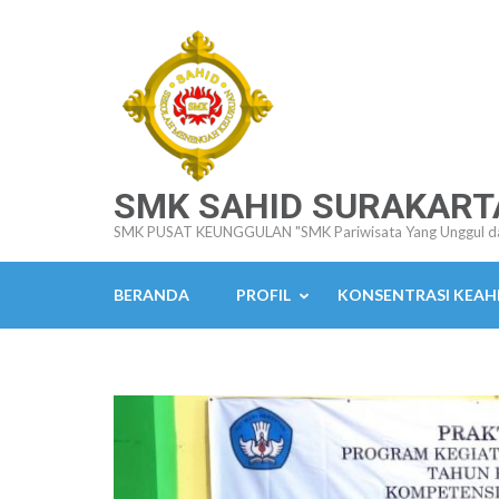
Lompat
ke
konten
(Tekan
Enter)
SMK SAHID SURAKART
SMK PUSAT KEUNGGULAN "SMK Pariwisata Yang Unggul d
BERANDA
PROFIL
KONSENTRASI KEAH