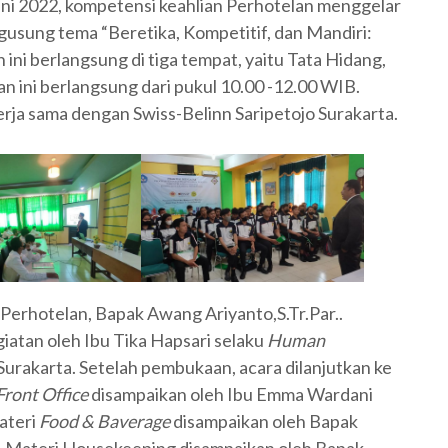
uni 2022, kompetensi keahlian Perhotelan menggelar
ngusung tema “Beretika, Kompetitif, dan Mandiri:
n ini berlangsung di tiga tempat, yaitu Tata Hidang,
an ini berlangsung dari pukul 10.00 -12.00 WIB.
erja sama dengan Swiss-Belinn Saripetojo Surakarta.
erhotelan, Bapak Awang Ariyanto,S.Tr.Par..
iatan oleh Ibu Tika Hapsari selaku
Human
Surakarta. Setelah pembukaan, acara dilanjutkan ke
Front Office
disampaikan oleh Ibu Emma Wardani
ateri
Food & Baverage
disampaikan oleh Bapak
. Materi Housekeeping disampaikan oleh Bapak