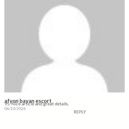
afyon bayan escort
95. Nice article and great details.
06/10/2026
REPLY