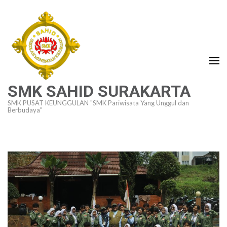
Lompat
ke
konten
(Tekan
Enter)
SMK SAHID SURAKARTA
SMK PUSAT KEUNGGULAN "SMK Pariwisata Yang Unggul dan
Berbudaya"