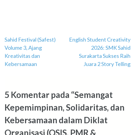
Navigasi
Sahid Festival (Safest)
English Student Creativity
Volume 3, Ajang
2026: SMK Sahid
pos
Kreativitas dan
Surakarta Sukses Raih
Kebersamaan
Juara 2 Story Telling
5 Komentar pada “Semangat
Kepemimpinan, Solidaritas, dan
Kebersamaan dalam Diklat
Organisasi (OSIS, PMR &