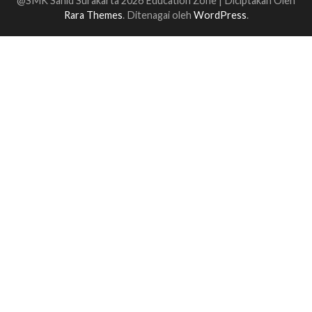
@SMK Sahid Surakarta 2026
Education Zone | Diciptakan Oleh
Rara Themes
. Ditenagai oleh
WordPress
.