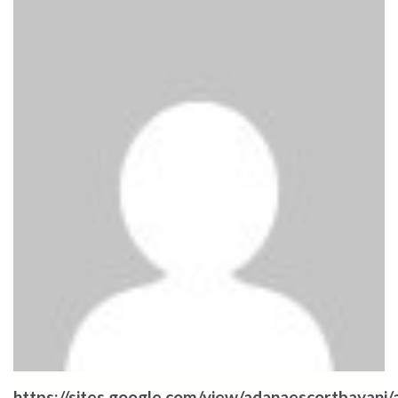
https://sites.google.com/view/adanaescortbayani/