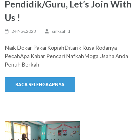
Pendidik/Guru, Let’s Join With
Us !
24 Nov,2023
smksahid
Naik Dokar Pakai KopiahDitarik Rusa Rodanya
PecahApa Kabar Pencari NafkahMoga Usaha Anda
Penuh Berkah
BACA SELENGKAPNYA