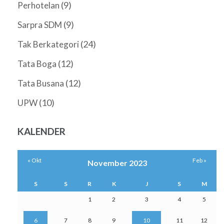
(9)
Perhotelan
(9)
Sarpra SDM
(24)
Tak Berkategori
(12)
Tata Boga
(12)
Tata Busana
(10)
UPW
KALENDER
« Okt
Feb »
November 2023
S
S
R
K
J
S
M
1
2
3
4
5
6
7
8
9
10
11
12