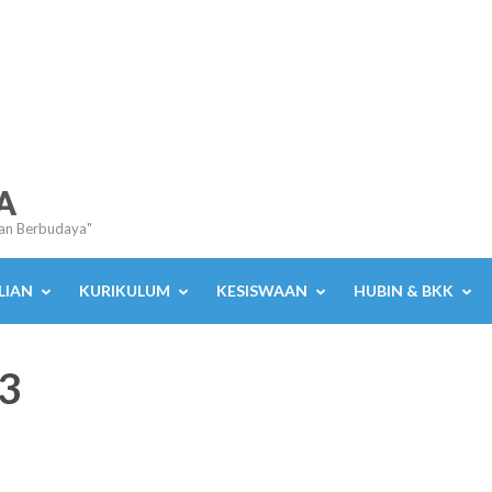
A
an Berbudaya"
LIAN
KURIKULUM
KESISWAAN
HUBIN & BKK
23