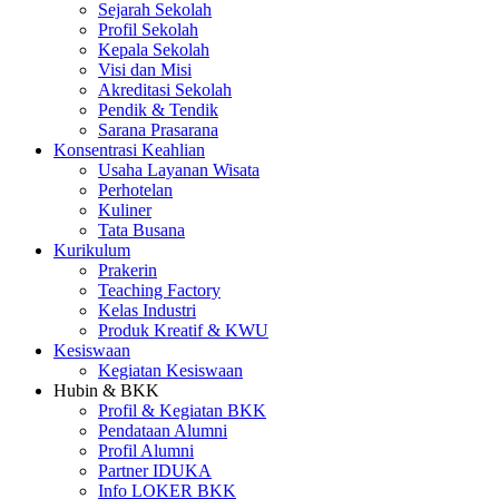
Sejarah Sekolah
Profil Sekolah
Kepala Sekolah
Visi dan Misi
Akreditasi Sekolah
Pendik & Tendik
Sarana Prasarana
Konsentrasi Keahlian
Usaha Layanan Wisata
Perhotelan
Kuliner
Tata Busana
Kurikulum
Prakerin
Teaching Factory
Kelas Industri
Produk Kreatif & KWU
Kesiswaan
Kegiatan Kesiswaan
Hubin & BKK
Profil & Kegiatan BKK
Pendataan Alumni
Profil Alumni
Partner IDUKA
Info LOKER BKK