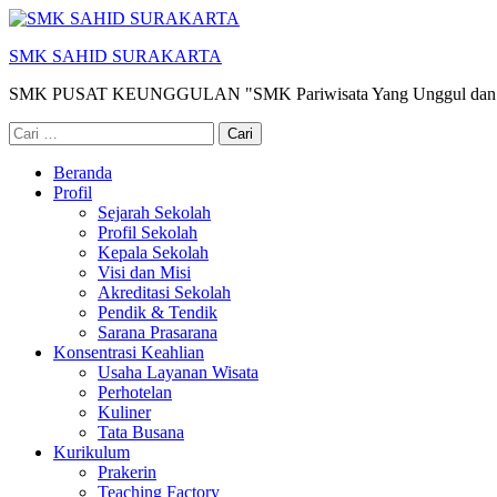
Lompat
ke
SMK SAHID SURAKARTA
konten
(Tekan
SMK PUSAT KEUNGGULAN "SMK Pariwisata Yang Unggul dan 
Enter)
Cari
untuk:
Beranda
Profil
Sejarah Sekolah
Profil Sekolah
Kepala Sekolah
Visi dan Misi
Akreditasi Sekolah
Pendik & Tendik
Sarana Prasarana
Konsentrasi Keahlian
Usaha Layanan Wisata
Perhotelan
Kuliner
Tata Busana
Kurikulum
Prakerin
Teaching Factory