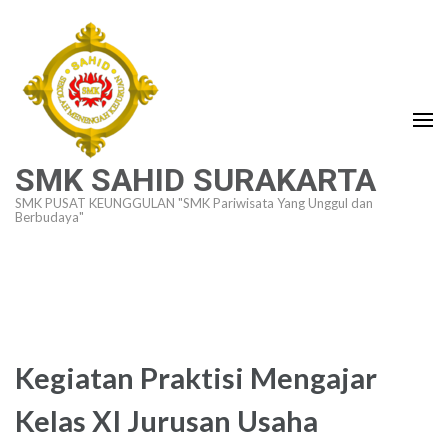
Lompat
ke
konten
(Tekan
Enter)
SMK SAHID SURAKARTA
SMK PUSAT KEUNGGULAN "SMK Pariwisata Yang Unggul dan
Berbudaya"
Kegiatan Praktisi Mengajar
Kelas XI Jurusan Usaha