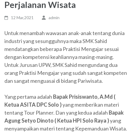
Perjalanan Wisata
12 Mar,2021
admin
Untuk menambah wawasan anak-anak tentang dunia
industri yang sesungguhnya maka SMK Sahid
mendatangkan beberapa Praktisi Mengajar sesuai
dengan kompetensi keahliannya masing-masing.
Untuk Jurusan UPW, SMK Sahid mengundang dua
orang Praktisi Mengajar yang sudah sangat kompeten
dan sangat menguasai di bidang Pariwisata.
Yang pertama adalah
Bapak Prisiswanto, A.Md (
Ketua ASITA DPC Solo )
yang memberikan materi
tentang Tour Planner. Dan yang kedua adalah
Bapak
Agung Setyo Dinoto ( Ketua HPI Solo Raya )
yang
menyampaikan materi tentang Kepemanduan Wisata.