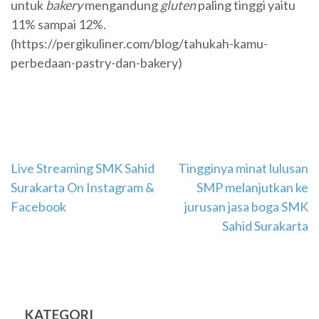
untuk
bakery
mengandung
gluten
paling tinggi yaitu
11% sampai 12%.
(https://pergikuliner.com/blog/tahukah-kamu-
perbedaan-pastry-dan-bakery)
Navigasi
Live Streaming SMK Sahid
Tingginya minat lulusan
Surakarta On Instagram &
SMP melanjutkan ke
pos
Facebook
jurusan jasa boga SMK
Sahid Surakarta
KATEGORI