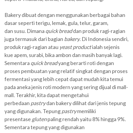
Bakery dibuat dengan menggunakan berbagai bahan
dasar seperti terigu, lemak, gula, telur, garam,
dan susu. Dimana
quick bread
dan produk ragi-ragian
juga termasuk dari bagian
bakery
. Di Indonesia sendiri,
produk ragi-ragian atau
yeast product
ialah sejenis
kue apem, surabi, bika ambon dan masih banyak lagi.
Sementara
quick bread
yang berarti roti dengan
proses pembuatan yang relatif singkat dengan proses
fermentasi yang lebih cepat dapat mudah kita temui
pada aneka jenis roti modern yang sering dijual di mall-
mall. Terakhir, kita dapat mengetahui
perbedaan
pastry
dan bakery dilihat dari jenis tepung
yang digunakan. Tepung
pastry
memiliki
presentase
gluten
paling rendah yaitu 8% hingga 9%.
Sementara tepung yang digunakan