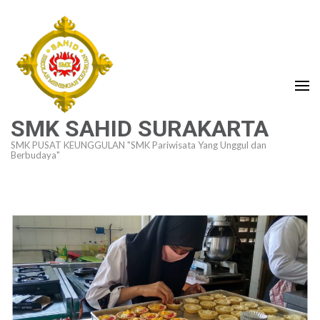
Lompat
ke
konten
(Tekan
Enter)
SMK SAHID SURAKARTA
SMK PUSAT KEUNGGULAN "SMK Pariwisata Yang Unggul dan
Berbudaya"