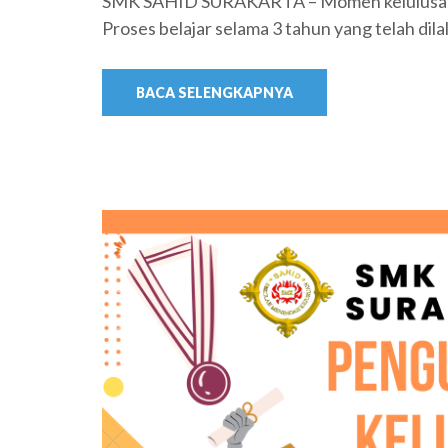
SMK SAHID SURAKARTA – Momen kelulusan m
Proses belajar selama 3 tahun yang telah dila
BACA SELENGKAPNYA