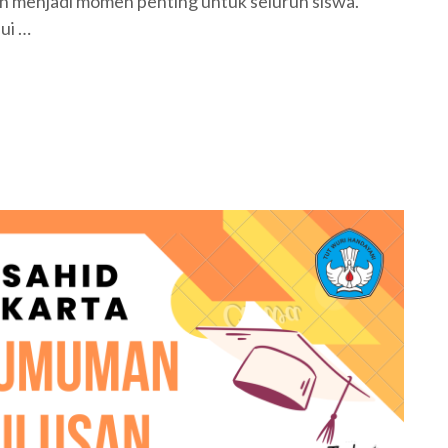
enjadi momen penting untuk seluruh siswa.
lui …