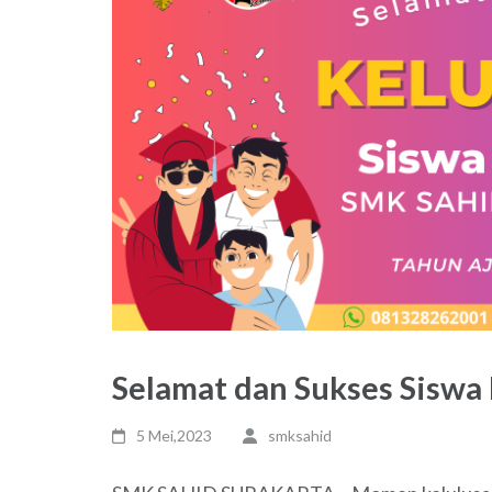
Selamat dan Sukses Siswa 
5 Mei,2023
smksahid