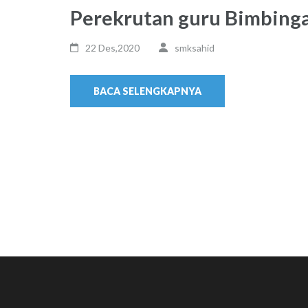
Perekrutan guru Bimbinga
22 Des,2020
smksahid
BACA SELENGKAPNYA