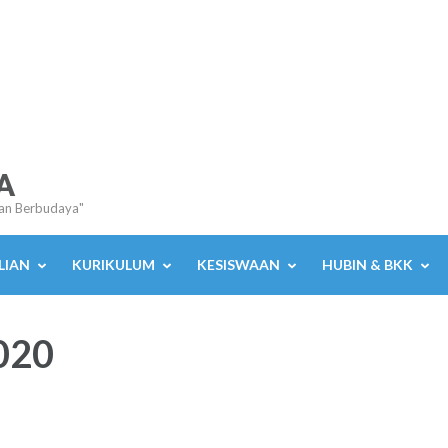
A
an Berbudaya"
LIAN
KURIKULUM
KESISWAAN
HUBIN & BKK
020