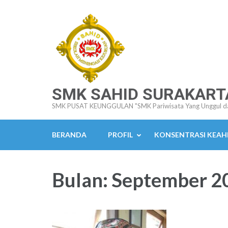
Lompat
ke
konten
(Tekan
Enter)
SMK SAHID SURAKART
SMK PUSAT KEUNGGULAN "SMK Pariwisata Yang Unggul d
BERANDA
PROFIL
KONSENTRASI KEAH
Bulan:
September 2