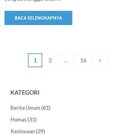
BACA SELENGKAPNYA
Paginasi
Halaman
Halaman
Halaman
1
2
…
16
>
pos
KATEGORI
(61)
Berita Umum
(31)
Humas
(29)
Kesiswaan