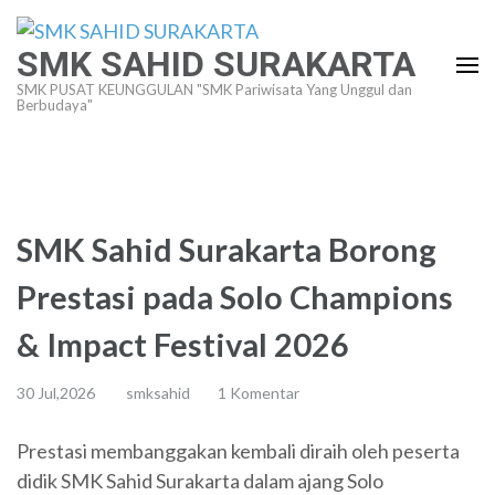
Lompat
ke
SMK SAHID SURAKARTA
konten
SMK PUSAT KEUNGGULAN "SMK Pariwisata Yang Unggul dan
(Tekan
Berbudaya"
Enter)
SMK Sahid Surakarta Borong
Prestasi pada Solo Champions
& Impact Festival 2026
30 Jul,2026
smksahid
1 Komentar
Prestasi membanggakan kembali diraih oleh peserta
didik SMK Sahid Surakarta dalam ajang Solo